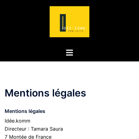
Aller
au
contenu
Ouvrir/fermer
le
menu
Mentions légales
Mentions légales
Idée.komm
Directeur : Tamara Saura
7 Montée de France