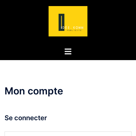
Aller
au
contenu
Ouvrir/fermer
le
menu
Mon compte
Se connecter