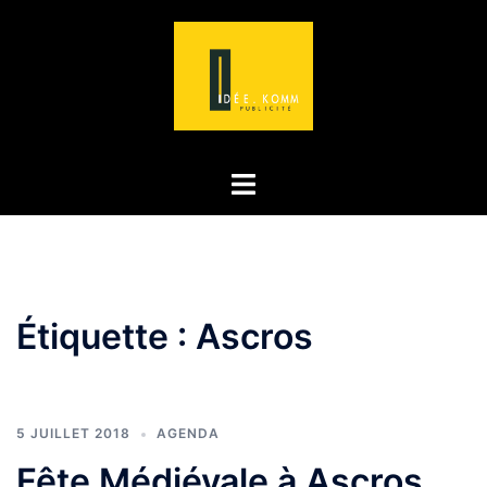
Aller
au
contenu
Ouvrir/fermer
le
menu
Étiquette :
Ascros
5 JUILLET 2018
AGENDA
Fête Médiévale à Ascros